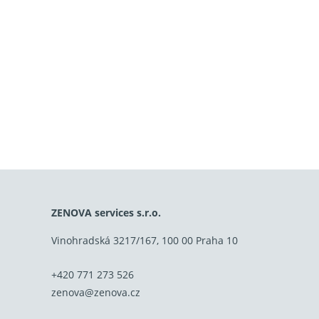
ZENOVA services s.r.o.
Vinohradská 3217/167, 100 00 Praha 10
+420 771 273 526
zenova@zenova.cz