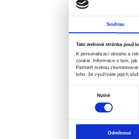
Zaujala vás 
Souhlas
Nechte nám 
Tato webová stránka použív
Jméno a příjmení
K personalizaci obsahu a re
cookie. Informace o tom, jak
Partneři mohou zkombinovat ty
toho, že využíváte jejich služ
Firma
Výběr
souhlasu
Nutné
IČO
Odmítnout