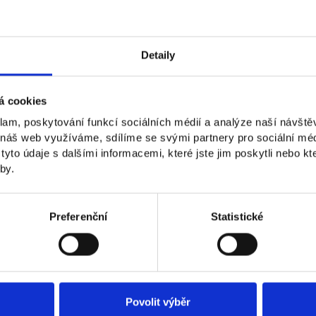
naše nabídka?
Detaily
vzkaz, ozveme se vám.
á cookies
klam, poskytování funkcí sociálních médií a analýze naší návšt
 náš web využíváme, sdílíme se svými partnery pro sociální médi
to údaje s dalšími informacemi, které jste jim poskytli nebo kte
by.
Preferenční
Statistické
Povolit výběr