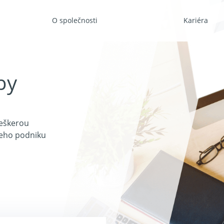
O společnosti
Kariéra
by
Veškerou
šeho podniku